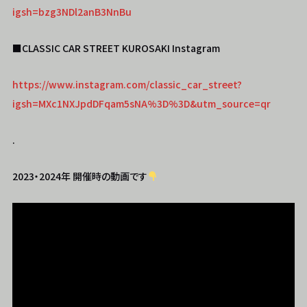
igsh=bzg3NDl2anB3NnBu
■CLASSIC CAR STREET KUROSAKI Instagram
https://www.instagram.com/classic_car_street?
igsh=MXc1NXJpdDFqam5sNA%3D%3D&utm_source=qr
.
2023・2024年 開催時の動画です