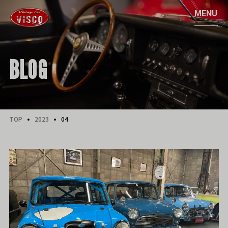
BLOG
TOP
2023
04